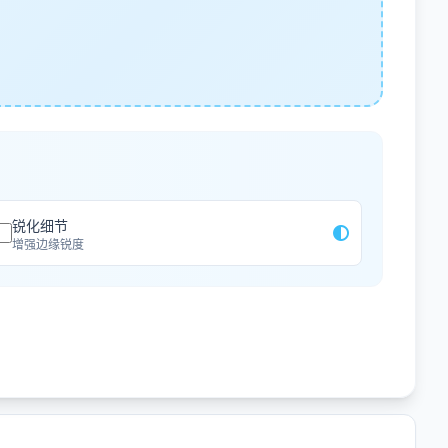
锐化细节
增强边缘锐度